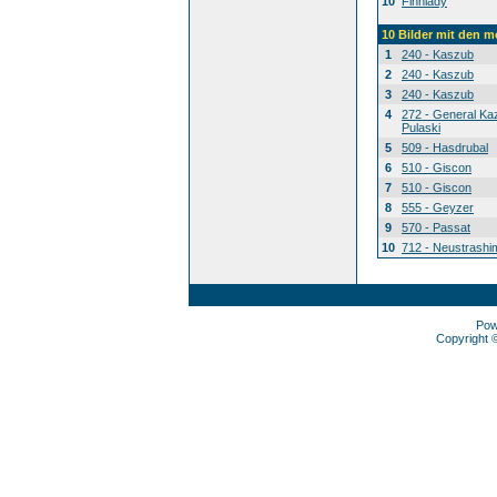
10
Finnlady
10 Bilder mit den 
1
240 - Kaszub
2
240 - Kaszub
3
240 - Kaszub
4
272 - General Ka
Pulaski
5
509 - Hasdrubal
6
510 - Giscon
7
510 - Giscon
8
555 - Geyzer
9
570 - Passat
10
712 - Neustrashi
Pow
Copyright