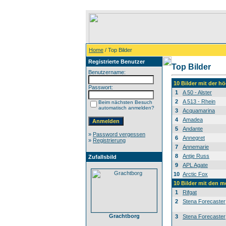
Home
/ Top Bilder
Registrierte Benutzer
Top Bilder
Benutzername:
10 Bilder mit der 
Passwort:
1
A 50 - Alster
2
A 513 - Rhein
Beim nächsten Besuch
automatisch anmelden?
3
Acquamarina
4
Amadea
5
Andante
»
Password vergessen
6
Annegret
»
Registrierung
7
Annemarie
8
Antje Russ
Zufallsbild
9
APL Agate
10
Arctic Fox
10 Bilder mit den 
1
Rifgat
2
Stena Forecaster
Grachtborg
3
Stena Forecaster