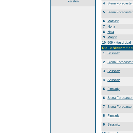
karsten
4
Stena Forecaster
5
Stena Forecaster
6
Mathilde
7
Nona
8
Nola
9
Magda
10
509 - Hasdrubal
Die 10 Bilder mit d
1
Sassnitz
2
Stena Forecaster
3
Sassnitz
4
Sassnitz
5
Finnlady
6
Stena Forecaster
7
Stena Forecaster
8
Finnlady
9
Sassnitz