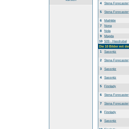
4
Stena Forecaster
5
Stena Forecaster
6
Mathilde
7
Nona
8
Nola
9
Magda
10
509 - Hasdrubal
Die 10 Bilder mit d
1
Sassnitz
2
Stena Forecaster
3
Sassnitz
4
Sassnitz
5
Finnlady
6
Stena Forecaster
7
Stena Forecaster
8
Finnlady
9
Sassnitz