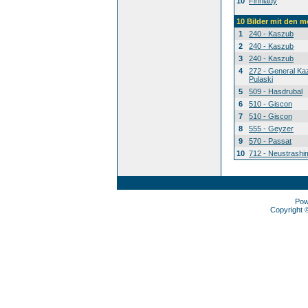
10
Finnlady
10 Bilder mit den 
1
240 - Kaszub
2
240 - Kaszub
3
240 - Kaszub
4
272 - General Ka
Pulaski
5
509 - Hasdrubal
6
510 - Giscon
7
510 - Giscon
8
555 - Geyzer
9
570 - Passat
10
712 - Neustrashi
Pow
Copyright