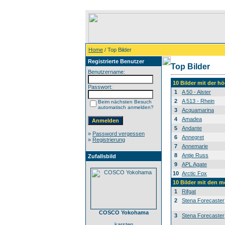
Home
/ Top Bilder
Registrierte Benutzer
Top Bilder
Benutzername:
10 Bilder mit der 
Passwort:
1
A 50 - Alster
2
A 513 - Rhein
Beim nächsten Besuch
automatisch anmelden?
3
Acquamarina
4
Amadea
5
Andante
»
Password vergessen
6
Annegret
»
Registrierung
7
Annemarie
8
Antje Russ
Zufallsbild
9
APL Agate
10
Arctic Fox
10 Bilder mit den 
1
Rifgat
2
Stena Forecaster
COSCO Yokohama
3
Stena Forecaster
karsten