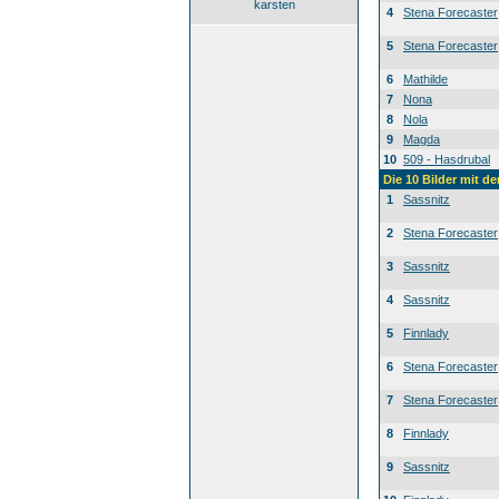
karsten
4
Stena Forecaster
5
Stena Forecaster
6
Mathilde
7
Nona
8
Nola
9
Magda
10
509 - Hasdrubal
Die 10 Bilder mit d
1
Sassnitz
2
Stena Forecaster
3
Sassnitz
4
Sassnitz
5
Finnlady
6
Stena Forecaster
7
Stena Forecaster
8
Finnlady
9
Sassnitz