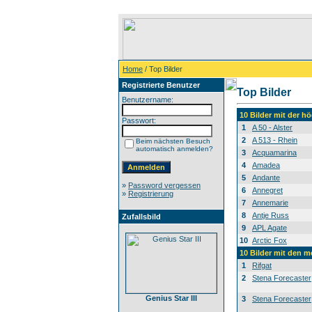
Home
/ Top Bilder
Registrierte Benutzer
Top Bilder
Benutzername:
10 Bilder mit der 
Passwort:
1
A 50 - Alster
2
A 513 - Rhein
Beim nächsten Besuch
automatisch anmelden?
3
Acquamarina
4
Amadea
5
Andante
»
Password vergessen
6
Annegret
»
Registrierung
7
Annemarie
8
Antje Russ
Zufallsbild
9
APL Agate
10
Arctic Fox
10 Bilder mit den 
1
Rifgat
2
Stena Forecaster
Genius Star III
3
Stena Forecaster