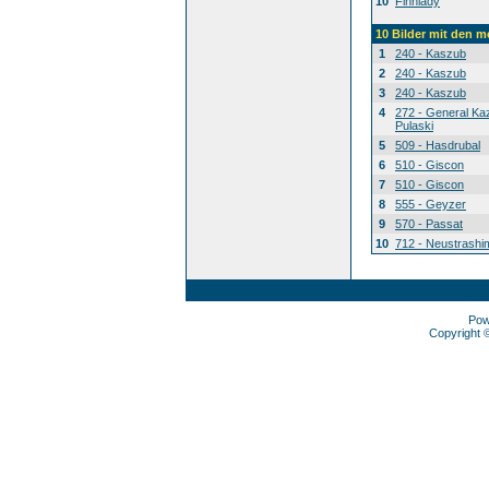
10
Finnlady
10 Bilder mit den 
1
240 - Kaszub
2
240 - Kaszub
3
240 - Kaszub
4
272 - General Ka
Pulaski
5
509 - Hasdrubal
6
510 - Giscon
7
510 - Giscon
8
555 - Geyzer
9
570 - Passat
10
712 - Neustrashi
Pow
Copyright