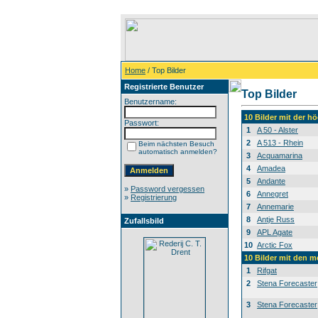
Home
/ Top Bilder
Registrierte Benutzer
Top Bilder
Benutzername:
10 Bilder mit der 
Passwort:
1
A 50 - Alster
2
A 513 - Rhein
Beim nächsten Besuch
automatisch anmelden?
3
Acquamarina
4
Amadea
5
Andante
»
Password vergessen
6
Annegret
»
Registrierung
7
Annemarie
8
Antje Russ
Zufallsbild
9
APL Agate
10
Arctic Fox
10 Bilder mit den 
1
Rifgat
2
Stena Forecaster
3
Stena Forecaster