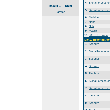
4
Stena Forecaster
Rederij C. T. Drent
5
Stena Forecaster
karsten
6
Mathilde
7
Nona
8
Nola
9
Magda
10
509 - Hasdrubal
Die 10 Bilder mit d
1
Sassnitz
2
Stena Forecaster
3
Sassnitz
4
Sassnitz
5
Finnlady
6
Stena Forecaster
7
Stena Forecaster
8
Finnlady
9
Sassnitz