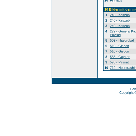
10
Finnlady
10 Bilder mit den 
1
240 - Kaszub
2
240 - Kaszub
3
240 - Kaszub
4
272 - General Ka
Pulaski
5
509 - Hasdrubal
6
510 - Giscon
7
510 - Giscon
8
555 - Geyzer
9
570 - Passat
10
712 - Neustrashi
Pow
Copyright