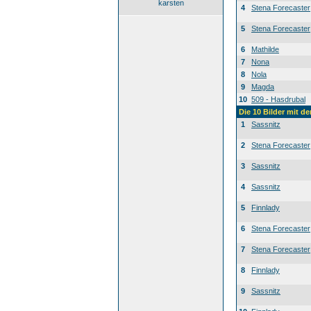
karsten
4
Stena Forecaster
5
Stena Forecaster
6
Mathilde
7
Nona
8
Nola
9
Magda
10
509 - Hasdrubal
Die 10 Bilder mit d
1
Sassnitz
2
Stena Forecaster
3
Sassnitz
4
Sassnitz
5
Finnlady
6
Stena Forecaster
7
Stena Forecaster
8
Finnlady
9
Sassnitz