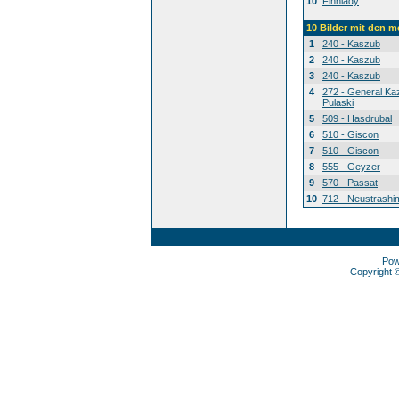
10
Finnlady
10 Bilder mit den 
1
240 - Kaszub
2
240 - Kaszub
3
240 - Kaszub
4
272 - General Ka
Pulaski
5
509 - Hasdrubal
6
510 - Giscon
7
510 - Giscon
8
555 - Geyzer
9
570 - Passat
10
712 - Neustrashi
Pow
Copyright