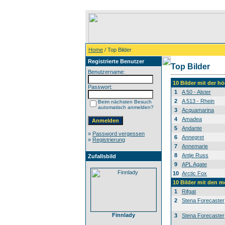
Home
/ Top Bilder
Registrierte Benutzer
Top Bilder
Benutzername:
10 Bilder mit der 
Passwort:
1
A 50 - Alster
2
A 513 - Rhein
Beim nächsten Besuch
automatisch anmelden?
3
Acquamarina
4
Amadea
5
Andante
»
Password vergessen
6
Annegret
»
Registrierung
7
Annemarie
8
Antje Russ
Zufallsbild
9
APL Agate
10
Arctic Fox
10 Bilder mit den 
1
Rifgat
2
Stena Forecaster
Finnlady
3
Stena Forecaster