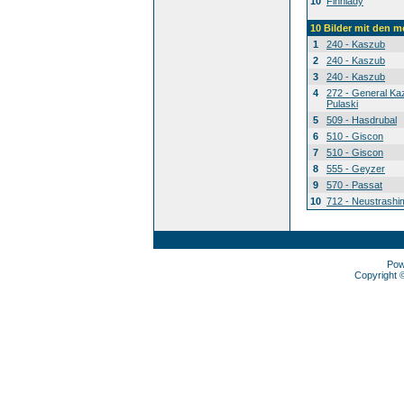
10
Finnlady
10 Bilder mit den 
1
240 - Kaszub
2
240 - Kaszub
3
240 - Kaszub
4
272 - General Ka
Pulaski
5
509 - Hasdrubal
6
510 - Giscon
7
510 - Giscon
8
555 - Geyzer
9
570 - Passat
10
712 - Neustrashi
Pow
Copyright