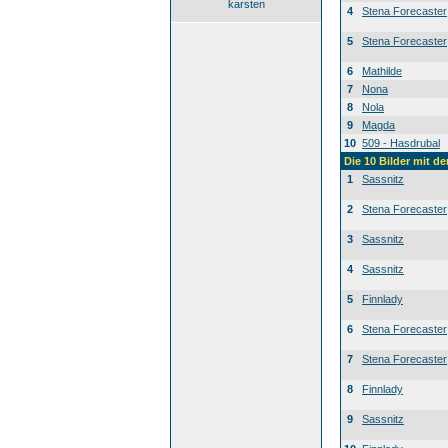
karsten
4
Stena Forecaster
5
Stena Forecaster
6
Mathilde
7
Nona
8
Nola
9
Magda
10
509 - Hasdrubal
Die 10 Bilder mit d
1
Sassnitz
2
Stena Forecaster
3
Sassnitz
4
Sassnitz
5
Finnlady
6
Stena Forecaster
7
Stena Forecaster
8
Finnlady
9
Sassnitz