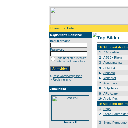
Home
/ Top Bilder
Registrierte Benutzer
Top Bilder
Benutzername:
10 Bilder mit der 
Passwort:
1
A 50 - Alster
2
A 513 - Rhein
Beim nächsten Besuch
automatisch anmelden?
3
Acquamarina
4
Amadea
5
Andante
»
Password vergessen
6
Annegret
»
Registrierung
7
Annemarie
8
Antje Russ
Zufallsbild
9
APL Agate
10
Arctic Fox
10 Bilder mit den 
1
Rifgat
2
Stena Forecaster
Jessica B
3
Stena Forecaster