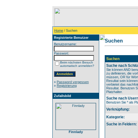
Home
/ Suchen
Registrierte Benutzer
Suchen
Benutzername:
Passwort:
Suchen
Beim nächsten Besuch
Suche nach Schlü
automatisch anmelden?
Sie können AND benu
zu definieren, die v
müssen, OR für Wörte
Resultat sein könne
»
Password vergessen
verbietet das nachfo
»
Registrierung
Resultat. Benutzen Si
Platzhalter.
Zufallsbild
Suche nach User
Benutzen Sie * als Pla
Verknüpfung:
Kategorie:
Suche in Feldern:
Finnlady