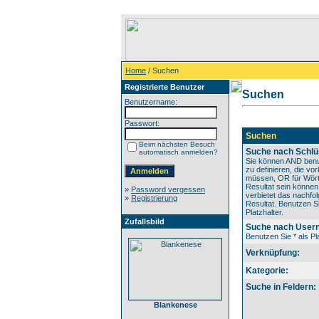
Home
/ Suchen
Registrierte Benutzer
Suchen
Benutzername:
Passwort:
Suchen
Beim nächsten Besuch
Suche nach Schlü
automatisch anmelden?
Sie können AND benu
zu definieren, die v
müssen, OR für Wörte
Resultat sein könne
»
Password vergessen
verbietet das nachfo
»
Registrierung
Resultat. Benutzen Si
Platzhalter.
Zufallsbild
Suche nach User
Benutzen Sie * als Pla
Verknüpfung:
Kategorie:
Suche in Feldern:
Blankenese