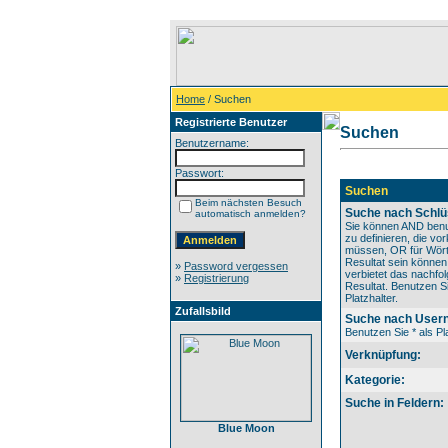
Home
/ Suchen
Registrierte Benutzer
Suchen
Benutzername:
Passwort:
Suchen
Beim nächsten Besuch
Suche nach Schlü
automatisch anmelden?
Sie können AND benu
zu definieren, die v
müssen, OR für Wörte
Resultat sein könne
»
Password vergessen
verbietet das nachfo
»
Registrierung
Resultat. Benutzen Si
Platzhalter.
Zufallsbild
Suche nach User
Benutzen Sie * als Pla
Verknüpfung:
Kategorie:
Suche in Feldern:
Blue Moon