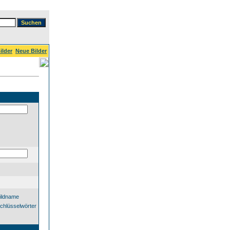
ilder
Neue Bilder
ildname
chlüsselwörter