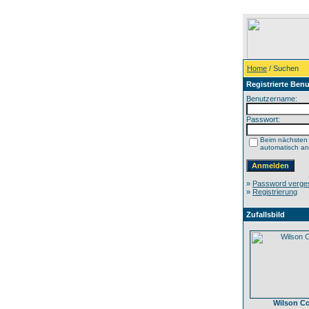
Home
/ Suchen
Registrierte Benu
Benutzername:
Passwort:
Beim nächsten
automatisch a
»
Password verge
»
Registrierung
Zufallsbild
Wilson C