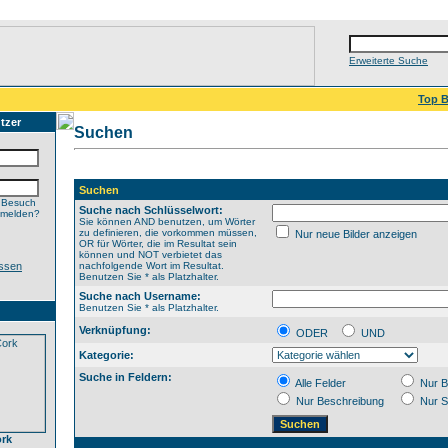
Erweiterte Suche
Top B
tzer
Suchen
Suchen
 Besuch
Suche nach Schlüsselwort:
nmelden?
Sie können AND benutzen, um Wörter
zu definieren, die vorkommen müssen,
Nur neue Bilder anzeigen
OR für Wörter, die im Resultat sein
können und NOT verbietet das
ssen
nachfolgende Wort im Resultat.
Benutzen Sie * als Platzhalter.
Suche nach Username:
Benutzen Sie * als Platzhalter.
Verknüpfung:
ODER
UND
Kategorie:
Suche in Feldern:
Alle Felder
Nur B
Nur Beschreibung
Nur S
ork