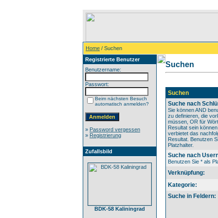
Home
/ Suchen
Registrierte Benutzer
Suchen
Benutzername:
Passwort:
Suchen
Beim nächsten Besuch
Suche nach Schlü
automatisch anmelden?
Sie können AND benu
zu definieren, die v
müssen, OR für Wörte
Resultat sein könne
»
Password vergessen
verbietet das nachfo
»
Registrierung
Resultat. Benutzen Si
Platzhalter.
Zufallsbild
Suche nach User
Benutzen Sie * als Pla
Verknüpfung:
Kategorie:
Suche in Feldern:
BDK-58 Kaliningrad