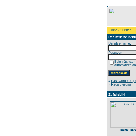
Home
/ Suchen
Registrierte Benu
Benutzername:
Passwort:
Beim nächsten
automatisch a
»
Password verge
»
Registrierung
Zufallsbild
Baltic Bre