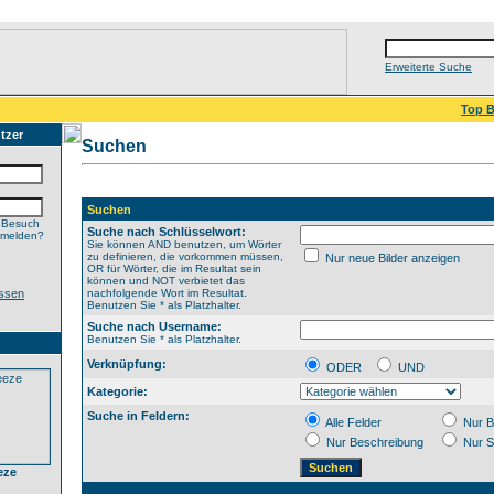
Erweiterte Suche
Top B
tzer
Suchen
Suchen
 Besuch
Suche nach Schlüsselwort:
nmelden?
Sie können AND benutzen, um Wörter
zu definieren, die vorkommen müssen,
Nur neue Bilder anzeigen
OR für Wörter, die im Resultat sein
können und NOT verbietet das
ssen
nachfolgende Wort im Resultat.
Benutzen Sie * als Platzhalter.
Suche nach Username:
Benutzen Sie * als Platzhalter.
Verknüpfung:
ODER
UND
Kategorie:
Suche in Feldern:
Alle Felder
Nur B
Nur Beschreibung
Nur S
eze