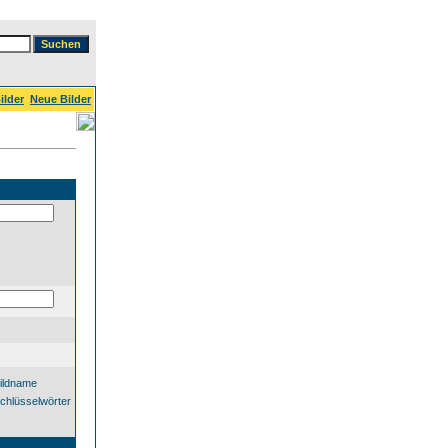
ilder
Neue Bilder
ildname
chlüsselwörter