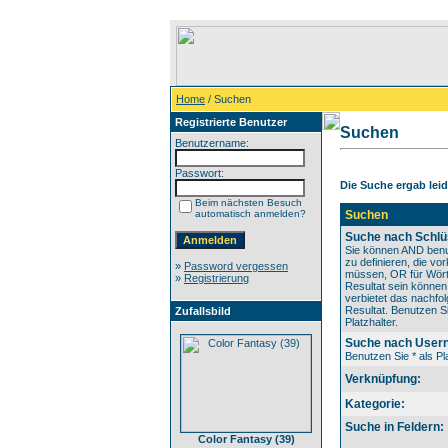
Home
/ Suchen
Registrierte Benutzer
Suchen
Benutzername:
Passwort:
Die Suche ergab leide
Beim nächsten Besuch
automatisch anmelden?
Suchen
Suche nach Schlü
Sie können AND benu
zu definieren, die v
»
Password vergessen
müssen, OR für Wörte
»
Registrierung
Resultat sein könne
verbietet das nachfo
Resultat. Benutzen Si
Zufallsbild
Platzhalter.
Suche nach User
Benutzen Sie * als Pla
Verknüpfung:
Kategorie:
Suche in Feldern:
Color Fantasy (39)