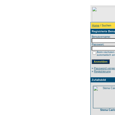
Home
/ Suchen
Registrierte Benu
Benutzername:
Passwort:
Beim nächsten
automatisch a
»
Password verge
»
Registrierung
Zufallsbild
Stena Car