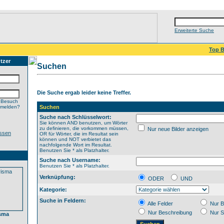
Erweiterte Suche
Top B
tzer
Suchen
Die Suche ergab leider keine Treffer.
 Besuch
nmelden?
Suchen
Suche nach Schlüsselwort:
Sie können AND benutzen, um Wörter
zu definieren, die vorkommen müssen,
Nur neue Bilder anzeigen
ssen
OR für Wörter, die im Resultat sein
können und NOT verbietet das
nachfolgende Wort im Resultat.
Benutzen Sie * als Platzhalter.
Suche nach Username:
Benutzen Sie * als Platzhalter.
Verknüpfung:
ODER
UND
Kategorie:
Suche in Feldern:
Alle Felder
Nur B
Nur Beschreibung
Nur S
isma