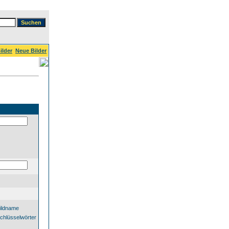
ilder
Neue Bilder
ildname
chlüsselwörter