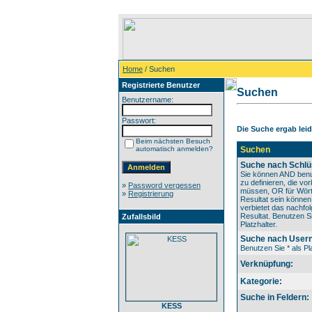
Home
/ Suchen
Registrierte Benutzer
Suchen
Benutzername:
Passwort:
Die Suche ergab leide
Beim nächsten Besuch
automatisch anmelden?
Suchen
Suche nach Schlü
Sie können AND benu
zu definieren, die v
»
Password vergessen
müssen, OR für Wörte
»
Registrierung
Resultat sein könne
verbietet das nachfo
Resultat. Benutzen Si
Zufallsbild
Platzhalter.
Suche nach User
Benutzen Sie * als Pla
Verknüpfung:
Kategorie:
Suche in Feldern:
KESS