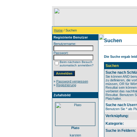
Home
/ Suchen
Registrierte Benutzer
Suchen
Benutzername:
Passwort:
Die Suche ergab leide
Beim nächsten Besuch
automatisch anmelden?
Suchen
Suche nach Schlü
Sie können AND benu
zu definieren, die v
»
Password vergessen
müssen, OR für Wörte
»
Registrierung
Resultat sein könne
verbietet das nachfo
Resultat. Benutzen Si
Zufallsbild
Platzhalter.
Suche nach User
Benutzen Sie * als Pla
Verknüpfung:
Kategorie:
Plato
Suche in Feldern:
karsten