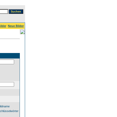
ilder
Neue Bilder
ildname
chlüsselwörter