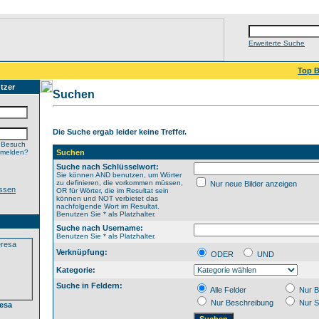
Erweiterte Suche
Top B
tzer
Suchen
Die Suche ergab leider keine Treffer.
 Besuch
nmelden?
Suchen
Suche nach Schlüsselwort:
Sie können AND benutzen, um Wörter
zu definieren, die vorkommen müssen,
Nur neue Bilder anzeigen
ssen
OR für Wörter, die im Resultat sein
können und NOT verbietet das
nachfolgende Wort im Resultat.
Benutzen Sie * als Platzhalter.
Suche nach Username:
Benutzen Sie * als Platzhalter.
Verknüpfung:
ODER
UND
Kategorie:
Suche in Feldern:
Alle Felder
Nur B
Nur Beschreibung
Nur S
esa