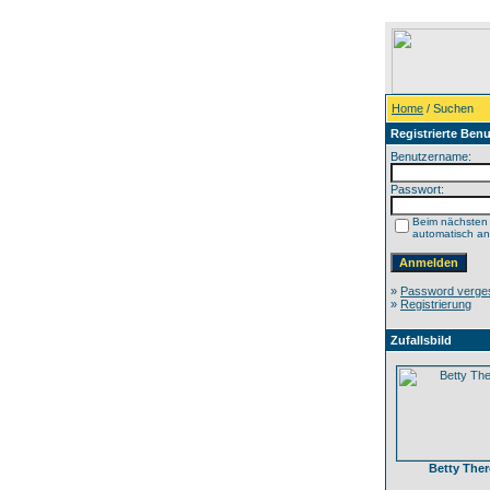
Home
/ Suchen
Registrierte Benu
Benutzername:
Passwort:
Beim nächsten
automatisch a
»
Password verge
»
Registrierung
Zufallsbild
Betty Ther