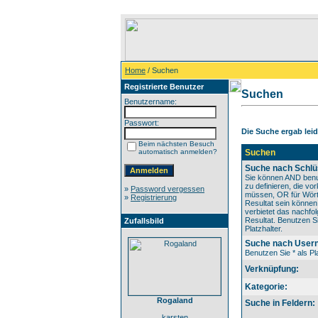
Home
/ Suchen
Registrierte Benutzer
Suchen
Benutzername:
Passwort:
Die Suche ergab leide
Beim nächsten Besuch
automatisch anmelden?
Suchen
Suche nach Schlü
Sie können AND benu
zu definieren, die v
»
Password vergessen
müssen, OR für Wörte
»
Registrierung
Resultat sein könne
verbietet das nachfo
Resultat. Benutzen Si
Zufallsbild
Platzhalter.
Suche nach User
Benutzen Sie * als Pla
Verknüpfung:
Kategorie:
Rogaland
Suche in Feldern:
karsten