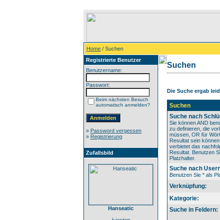
Home
/ Suchen
Registrierte Benutzer
Suchen
Benutzername:
Passwort:
Die Suche ergab leide
Beim nächsten Besuch
automatisch anmelden?
Suchen
Suche nach Schlü
Sie können AND benu
zu definieren, die v
»
Password vergessen
müssen, OR für Wörte
»
Registrierung
Resultat sein könne
verbietet das nachfo
Resultat. Benutzen Si
Zufallsbild
Platzhalter.
Suche nach User
Benutzen Sie * als Pla
Verknüpfung:
Kategorie:
Hanseatic
Suche in Feldern: