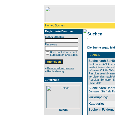
Home
/ Suchen
Registrierte Benutzer
Suchen
Benutzername:
Passwort:
Die Suche ergab leide
Beim nächsten Besuch
automatisch anmelden?
Suchen
Suche nach Schlü
Sie können AND benu
zu definieren, die v
»
Password vergessen
müssen, OR für Wörte
»
Registrierung
Resultat sein könne
verbietet das nachfo
Resultat. Benutzen Si
Zufallsbild
Platzhalter.
Suche nach User
Benutzen Sie * als Pla
Verknüpfung:
Kategorie:
Suche in Feldern:
Toledo