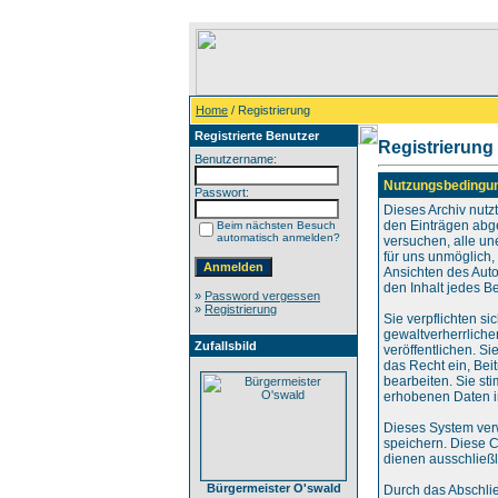
Home
/ Registrierung
Registrierte Benutzer
Registrierung
Benutzername:
Nutzungsbedingu
Passwort:
Dieses Archiv nut
den Einträgen abg
Beim nächsten Besuch
automatisch anmelden?
versuchen, alle un
für uns unmöglich, 
Ansichten des Auto
den Inhalt jedes B
»
Password vergessen
»
Registrierung
Sie verpflichten s
gewaltverherrliche
Zufallsbild
veröffentlichen. S
das Recht ein, Be
bearbeiten. Sie s
erhobenen Daten i
Dieses System ver
speichern. Diese C
dienen ausschließl
Bürgermeister O'swald
Durch das Abschli