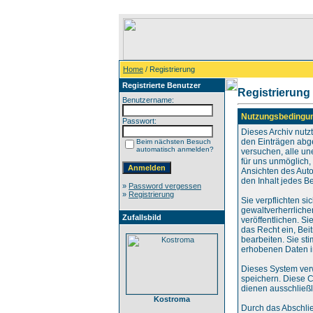
Home
/ Registrierung
Registrierte Benutzer
Registrierung
Benutzername:
Nutzungsbedingu
Passwort:
Dieses Archiv nut
den Einträgen abg
Beim nächsten Besuch
automatisch anmelden?
versuchen, alle un
für uns unmöglich, 
Ansichten des Auto
den Inhalt jedes B
»
Password vergessen
»
Registrierung
Sie verpflichten s
gewaltverherrliche
Zufallsbild
veröffentlichen. S
das Recht ein, Be
bearbeiten. Sie s
erhobenen Daten i
Dieses System ver
speichern. Diese C
dienen ausschließl
Kostroma
Durch das Abschli