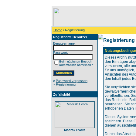
Home
/ Registrierung
Registrierte Benutzer
Registrierung
Benutzername:
Nutzungsbedingu
Passwort:
Dieses Archiv nut
den Einträgen abg
Beim nächsten Besuch
automatisch anmelden?
versuchen, alle un
für uns unmöglich, 
Ansichten des Auto
den Inhalt jedes B
»
Password vergessen
»
Registrierung
Sie verpflichten s
gewaltverherrliche
Zufallsbild
veröffentlichen. S
das Recht ein, Be
bearbeiten. Sie s
erhobenen Daten i
Dieses System ver
speichern. Diese C
dienen ausschließl
Maersk Evora
Durch das Abschli