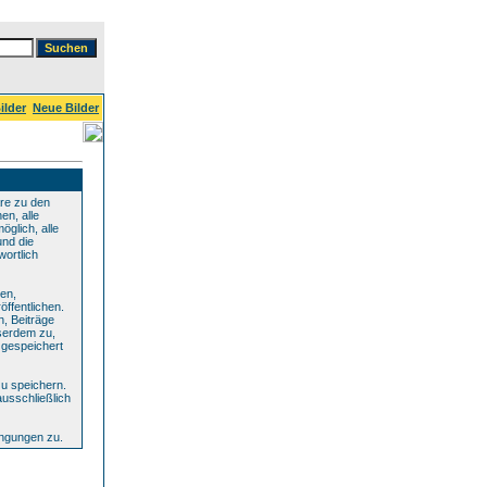
ilder
Neue Bilder
re zu den
en, alle
glich, alle
und die
wortlich
den,
ffentlichen.
n, Beiträge
serdem zu,
 gespeichert
u speichern.
ausschließlich
ingungen zu.