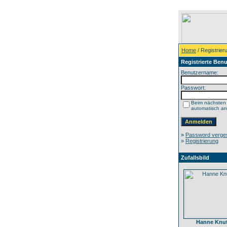
Home
/ Registrier
Registrierte Benu
Benutzername:
Passwort:
Beim nächsten
automatisch a
»
Password verge
»
Registrierung
Zufallsbild
Hanne Knu