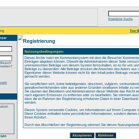
Erweiterte Suche
ung
Top B
tzer
Registrierung
Nutzungsbedingungen:
Dieses Archiv nutzt ein Kommentarsystem mit dem die Besucher Kommenta
Einträgen abgeben können. Obwohl die Administratoren dieser Seite versuch
 Besuch
unerwünschten Beiträge von diesem System fernzuhalten, ist es für uns unmö
nmelden?
Beiträge zu überprüfen. Alle Beiträge drücken die Ansichten des Autors aus 
Eigentümer dieser Website können nicht für den Inhalt jedes Beitrags verant
gemacht werden.
ssen
Sie verpflichten sich, keine beleidigenden, obszönen, vulgären, verleumden
gewaltverherrlichenden oder aus anderen Gründen strafbaren Inhalte zu verö
Sie räumen den Betreibern und Administratoren dieser Website das Recht ei
nach eigenem Ermessen zu entfernen oder zu bearbeiten. Sie stimmen aus
dass die im Rahmen der Registrierung erhobenen Daten in einer Datenbank
werden.
Dieses System verwendet Cookies, um Informationen auf Ihrem Computer z
Diese Cookies enthalten keine persönlichen Informationen, sondern dienen 
Ihrem Komfort.
Durch das Abschließen der Registrierung stimmen Sie diesen Nutzungsbed
tsen