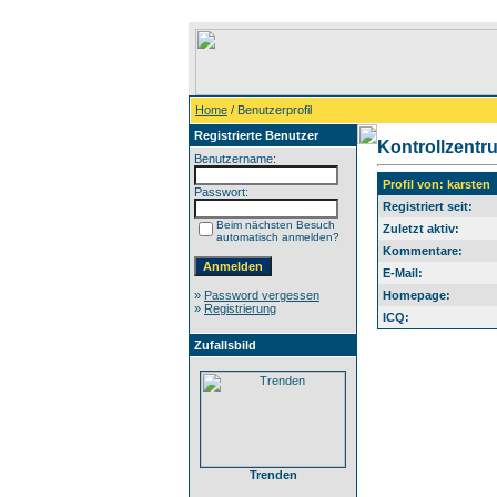
Home
/ Benutzerprofil
Registrierte Benutzer
Kontrollzentr
Benutzername:
Profil von: karsten
Passwort:
Registriert seit:
Beim nächsten Besuch
Zuletzt aktiv:
automatisch anmelden?
Kommentare:
E-Mail:
»
Password vergessen
Homepage:
»
Registrierung
ICQ:
Zufallsbild
Trenden