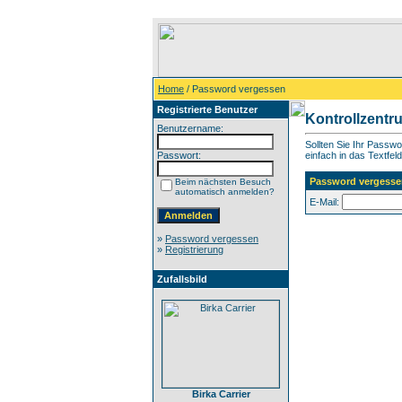
Home
/ Password vergessen
Registrierte Benutzer
Kontrollzentr
Benutzername:
Sollten Sie Ihr Passw
Passwort:
einfach in das Textfeld
Password vergesse
Beim nächsten Besuch
automatisch anmelden?
E-Mail:
»
Password vergessen
»
Registrierung
Zufallsbild
Birka Carrier