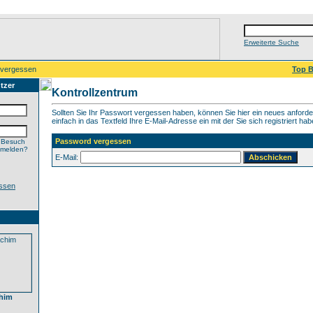
Erweiterte Suche
 vergessen
Top B
tzer
Kontrollzentrum
Sollten Sie Ihr Passwort vergessen haben, können Sie hier ein neues anford
einfach in das Textfeld Ihre E-Mail-Adresse ein mit der Sie sich registriert hab
Password vergessen
 Besuch
nmelden?
E-Mail:
ssen
chim