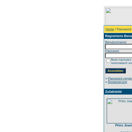
Home
/ Password
Registrierte Benu
Benutzername:
Passwort:
Beim nächsten
automatisch a
»
Password verge
»
Registrierung
Zufallsbild
Prins Joa