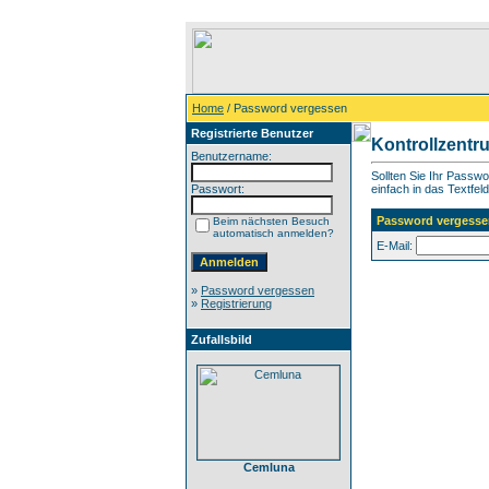
Home
/ Password vergessen
Registrierte Benutzer
Kontrollzentr
Benutzername:
Sollten Sie Ihr Passw
Passwort:
einfach in das Textfeld
Password vergesse
Beim nächsten Besuch
automatisch anmelden?
E-Mail:
»
Password vergessen
»
Registrierung
Zufallsbild
Cemluna