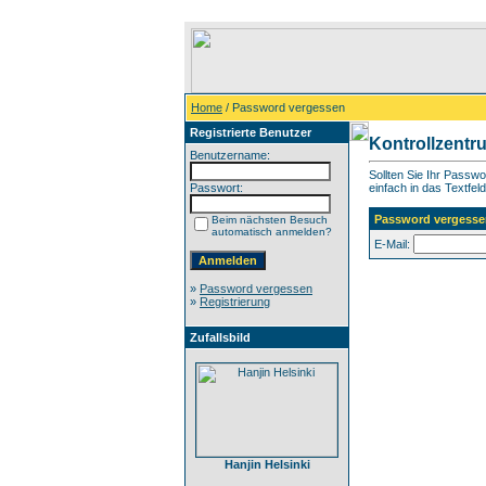
Home
/ Password vergessen
Registrierte Benutzer
Kontrollzentr
Benutzername:
Sollten Sie Ihr Passw
Passwort:
einfach in das Textfeld
Password vergesse
Beim nächsten Besuch
automatisch anmelden?
E-Mail:
»
Password vergessen
»
Registrierung
Zufallsbild
Hanjin Helsinki