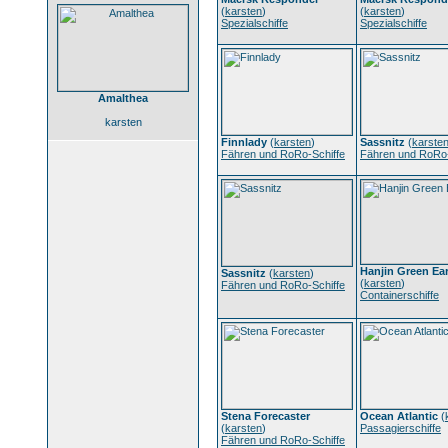
(
karsten
)
(
karsten
)
Spezialschiffe
Spezialschiffe
Amalthea
karsten
Finnlady
(
karsten
)
Sassnitz
(
karste
Fähren und RoRo-Schiffe
Fähren und RoRo-
Hanjin Green Ea
Sassnitz
(
karsten
)
(
karsten
)
Fähren und RoRo-Schiffe
Containerschiffe
Stena Forecaster
Ocean Atlantic
(
(
karsten
)
Passagierschiffe
Fähren und RoRo-Schiffe