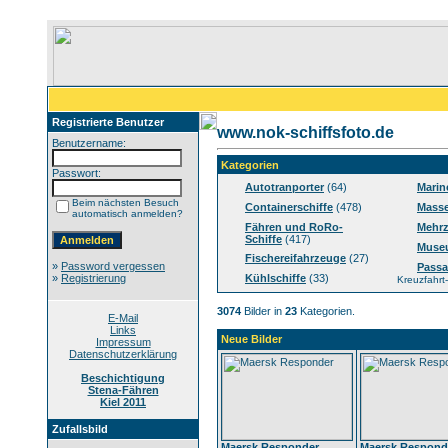
Registrierte Benutzer
www.nok-schiffsfoto.de
Benutzername:
Kategorien
Passwort:
Autotranporter
(64)
Marin
Beim nächsten Besuch
Containerschiffe
(478)
Masse
automatisch anmelden?
Fähren und RoRo-
Mehrz
Schiffe
(417)
Muse
Fischereifahrzeuge
(27)
»
Password vergessen
Passa
»
Registrierung
Kühlschiffe
(33)
Kreuzfahrt-
3074
Bilder in
23
Kategorien.
E-Mail
Links
Neue Bilder
Impressum
Datenschutzerklärung
Beschichtigung
Stena-Fähren
Kiel 2011
Zufallsbild
Maersk Responder
Maersk Respond