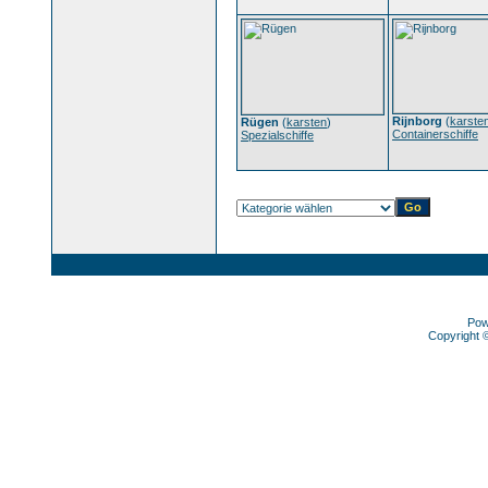
Rijnborg
(
karste
Rügen
(
karsten
)
Containerschiffe
Spezialschiffe
Pow
Copyright