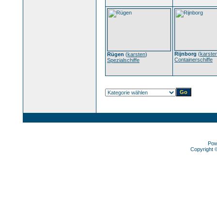
Rijnborg
(
karste
Rügen
(
karsten
)
Containerschiffe
Spezialschiffe
Pow
Copyright