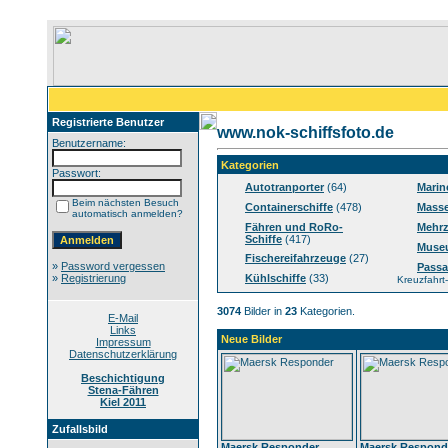
Registrierte Benutzer
www.nok-schiffsfoto.de
Benutzername:
Kategorien
Passwort:
Autotranporter
(64)
Marin
Beim nächsten Besuch
Containerschiffe
(478)
Masse
automatisch anmelden?
Fähren und RoRo-
Mehrz
Schiffe
(417)
Muse
Fischereifahrzeuge
(27)
»
Password vergessen
Passa
»
Registrierung
Kühlschiffe
(33)
Kreuzfahrt-
3074
Bilder in
23
Kategorien.
E-Mail
Links
Neue Bilder
Impressum
Datenschutzerklärung
Beschichtigung
Stena-Fähren
Kiel 2011
Zufallsbild
Maersk Responder
Maersk Respond