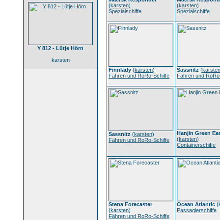
(
karsten
)
(
karsten
)
Spezialschiffe
Spezialschiffe
Y 812 - Lütje Hörn
karsten
Finnlady
(
karsten
)
Sassnitz
(
karste
Fähren und RoRo-Schiffe
Fähren und RoRo-
Hanjin Green Ea
Sassnitz
(
karsten
)
(
karsten
)
Fähren und RoRo-Schiffe
Containerschiffe
Stena Forecaster
Ocean Atlantic
(
(
karsten
)
Passagierschiffe
Fähren und RoRo-Schiffe