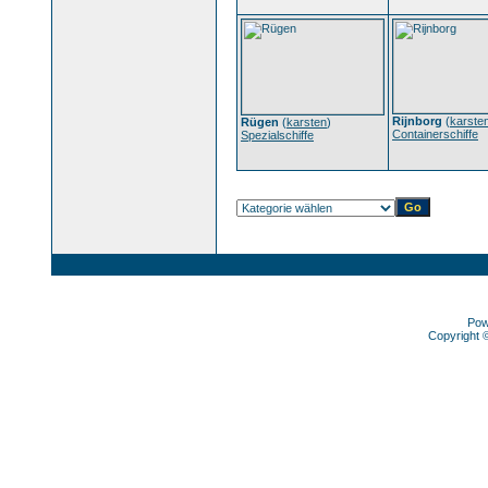
Rijnborg
(
karste
Rügen
(
karsten
)
Containerschiffe
Spezialschiffe
Pow
Copyright