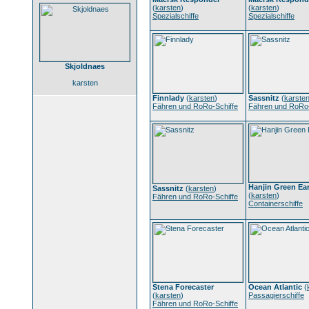
(
karsten
)
(
karsten
)
Spezialschiffe
Spezialschiffe
Skjoldnaes
karsten
Finnlady
(
karsten
)
Sassnitz
(
karste
Fähren und RoRo-Schiffe
Fähren und RoRo-
Hanjin Green Ea
Sassnitz
(
karsten
)
(
karsten
)
Fähren und RoRo-Schiffe
Containerschiffe
Stena Forecaster
Ocean Atlantic
(
(
karsten
)
Passagierschiffe
Fähren und RoRo-Schiffe