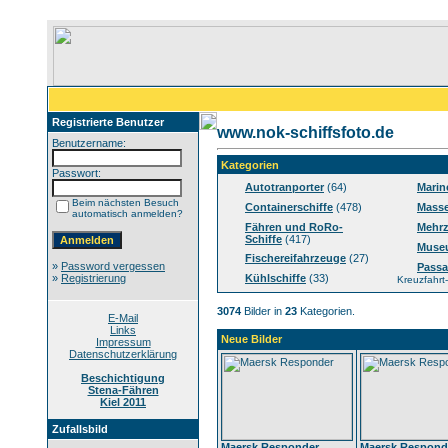
Registrierte Benutzer
www.nok-schiffsfoto.de
Benutzername:
Kategorien
Passwort:
Autotranporter
(64)
Marin
Beim nächsten Besuch
Containerschiffe
(478)
Masse
automatisch anmelden?
Fähren und RoRo-
Mehrz
Schiffe
(417)
Muse
Fischereifahrzeuge
(27)
»
Password vergessen
Passa
»
Registrierung
Kühlschiffe
(33)
Kreuzfahrt-
3074
Bilder in
23
Kategorien.
E-Mail
Links
Neue Bilder
Impressum
Datenschutzerklärung
Beschichtigung
Stena-Fähren
Kiel 2011
Zufallsbild
Maersk Responder
Maersk Respond