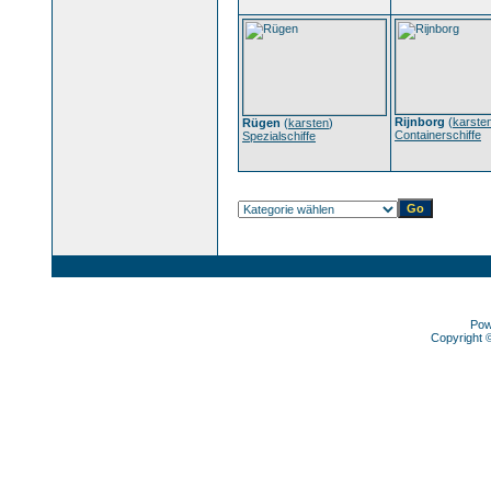
Rijnborg
(
karste
Rügen
(
karsten
)
Containerschiffe
Spezialschiffe
Pow
Copyright