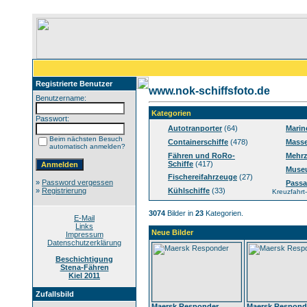
Registrierte Benutzer
www.nok-schiffsfoto.de
Benutzername:
Kategorien
Passwort:
Autotranporter
(64)
Marin
Beim nächsten Besuch
Containerschiffe
(478)
Masse
automatisch anmelden?
Fähren und RoRo-
Mehrz
Schiffe
(417)
Muse
Fischereifahrzeuge
(27)
»
Password vergessen
Passa
»
Registrierung
Kühlschiffe
(33)
Kreuzfahrt-
3074
Bilder in
23
Kategorien.
E-Mail
Links
Neue Bilder
Impressum
Datenschutzerklärung
Beschichtigung
Stena-Fähren
Kiel 2011
Zufallsbild
Maersk Responder
Maersk Respond