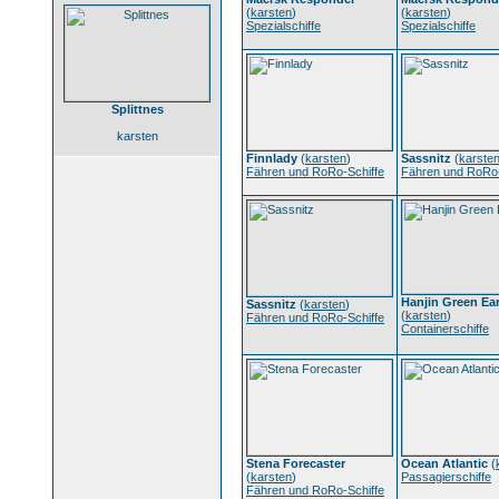
(
karsten
)
(
karsten
)
Spezialschiffe
Spezialschiffe
Splittnes
karsten
Finnlady
(
karsten
)
Sassnitz
(
karste
Fähren und RoRo-Schiffe
Fähren und RoRo-
Hanjin Green Ea
Sassnitz
(
karsten
)
(
karsten
)
Fähren und RoRo-Schiffe
Containerschiffe
Stena Forecaster
Ocean Atlantic
(
(
karsten
)
Passagierschiffe
Fähren und RoRo-Schiffe