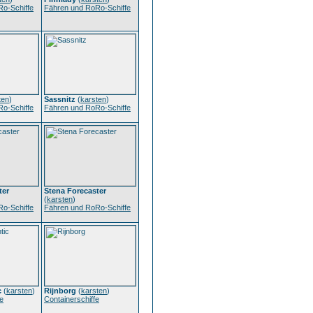
o-Schiffe
Fähren und RoRo-Schiffe
ten
)
Sassnitz
(
karsten
)
o-Schiffe
Fähren und RoRo-Schiffe
ter
Stena Forecaster
(
karsten
)
o-Schiffe
Fähren und RoRo-Schiffe
c
(
karsten
)
Rijnborg
(
karsten
)
e
Containerschiffe