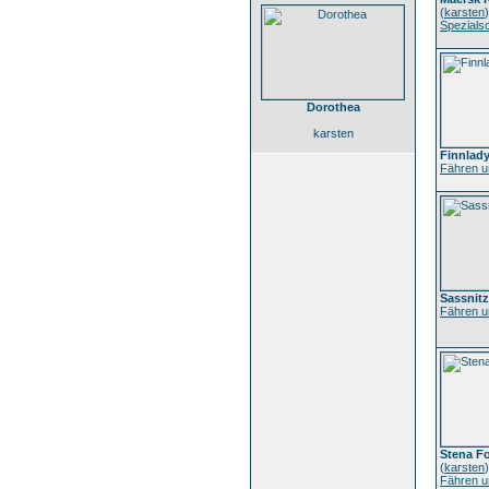
(
karsten
)
Spezialsc
Dorothea
karsten
Finnlad
Fähren u
Sassnitz
Fähren u
Stena Fo
(
karsten
)
Fähren u