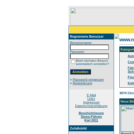
Registrierte Benutzer
www.no
Benutzername:
Kategor
Passwort:
Aut
Beim nächsten Besuch
Con
automatisch anmelden?
Fäh
Sch
Fis
»
Password vergessen
»
Registrierung
Küh
3074
Bilde
E-Mail
Links
Neue Bil
Impressum
Datenschutzerklärung
Beschichtigung
Stena-Fähren
Kiel 2011
Zufallsbild
Maersk 