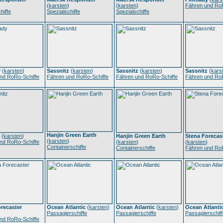
(
karsten
)
(
karsten
)
Fähren und RoR
hiffe
Spezialschiffe
Spezialschiffe
y
(
karsten
)
Sassnitz
(
karsten
)
Sassnitz
(
karsten
)
Sassnitz
(
kars
nd RoRo-Schiffe
Fähren und RoRo-Schiffe
Fähren und RoRo-Schiffe
Fähren und RoR
Hanjin Green Earth
(
karsten
)
Hanjin Green Earth
Stena Forecas
(
karsten
)
nd RoRo-Schiffe
(
karsten
)
(
karsten
)
Containerschiffe
Containerschiffe
Fähren und RoR
recaster
Ocean Atlantic
(
karsten
)
Ocean Atlantic
(
karsten
)
Ocean Atlanti
Passagierschiffe
Passagierschiffe
Passagierschiff
nd RoRo-Schiffe