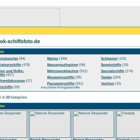
k-schiffsfoto.de
ien
otranporter
(64)
Marine
(169)
Schlepper
(110)
tainerschiffe
(478)
Massengutfrachter
(99)
Segelschiffe
(19)
ren und RoRo-
Mehrzweckfrachter
(512)
Spezialschiffe
(174)
iffe
(417)
Museumsschiffe
(35)
Tanker
(254)
chereifahrzeuge
(27)
Passagierschiffe
(251)
Yachten
(25)
lschiffe
(33)
Kreuzfahrt-/Fahrgastschiffe
r in
23
Kategorien.
der
Responder
Maersk Responder
Maersk Responder
Finnlady
(
kars