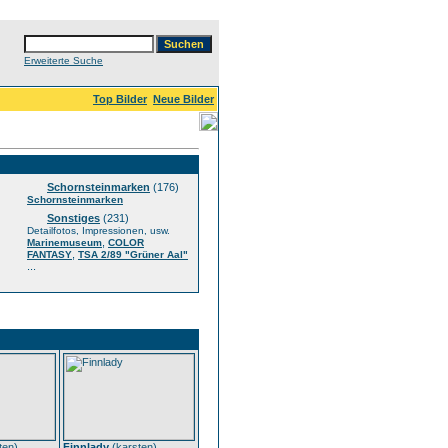
Erweiterte Suche
Top Bilder
Neue Bilder
Schornsteinmarken
(176)
Schornsteinmarken
Sonstiges
(231)
Detailfotos, Impressionen, usw.
,
Marinemuseum
COLOR
,
FANTASY
TSA 2/89 "Grüner Aal"
...
ten
)
Finnlady
(
karsten
)