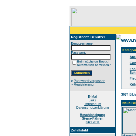
Registrierte Benutzer
www.no
Benutzername:
Kategor
Passwort:
Aut
Beim nächsten Besuch
Con
automatisch anmelden?
Fäh
Sch
Fis
»
Password vergessen
»
Registrierung
Küh
3074
Bilde
E-Mail
Links
Neue Bil
Impressum
Datenschutzerklärung
Beschichtigung
Stena-Fähren
Kiel 2011
Zufallsbild
Maersk 