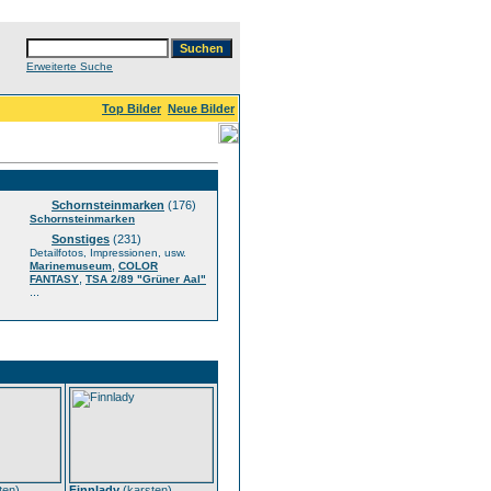
Erweiterte Suche
Top Bilder
Neue Bilder
Schornsteinmarken
(176)
Schornsteinmarken
Sonstiges
(231)
Detailfotos, Impressionen, usw.
,
Marinemuseum
COLOR
,
FANTASY
TSA 2/89 "Grüner Aal"
...
ten
)
Finnlady
(
karsten
)