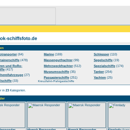
k-schiffsfoto.de
ien
otranporter
(64)
Marine
(169)
Schlepper
(110)
tainerschiffe
(478)
Massengutfrachter
(99)
Segelschiffe
(19)
ren und RoRo-
Mehrzweckfrachter
(512)
Spezialschiffe
(174)
iffe
(417)
Museumsschiffe
(35)
Tanker
(254)
chereifahrzeuge
(27)
Passagierschiffe
(251)
Yachten
(25)
lschiffe
(33)
Kreuzfahrt-/Fahrgastschiffe
r in
23
Kategorien.
der
Responder
Maersk Responder
Maersk Responder
Finnlady
(
kars