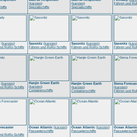
(
karsten
)
(
karsten
)
Fähren und RoR
hiffe
Spezialschiffe
Spezialschiffe
y
(
karsten
)
Sassnitz
(
karsten
)
Sassnitz
(
karsten
)
Sassnitz
(
kars
nd RoRo-Schiffe
Fähren und RoRo-Schiffe
Fähren und RoRo-Schiffe
Fähren und RoR
Hanjin Green Earth
(
karsten
)
Hanjin Green Earth
Stena Forecas
(
karsten
)
nd RoRo-Schiffe
(
karsten
)
(
karsten
)
Containerschiffe
Containerschiffe
Fähren und RoR
recaster
Ocean Atlantic
(
karsten
)
Ocean Atlantic
(
karsten
)
Ocean Atlanti
Passagierschiffe
Passagierschiffe
Passagierschiff
nd RoRo-Schiffe