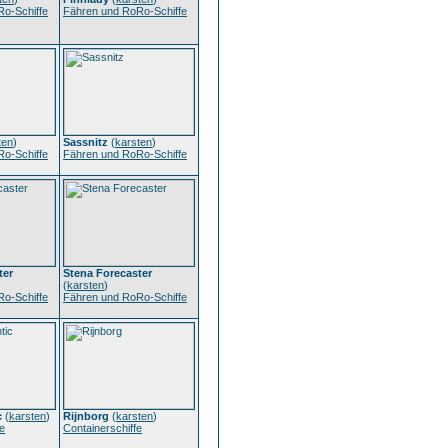
o-Schiffe
Fähren und RoRo-Schiffe
ten
)
Sassnitz
(
karsten
)
o-Schiffe
Fähren und RoRo-Schiffe
ter
Stena Forecaster
(
karsten
)
o-Schiffe
Fähren und RoRo-Schiffe
c
(
karsten
)
Rijnborg
(
karsten
)
e
Containerschiffe