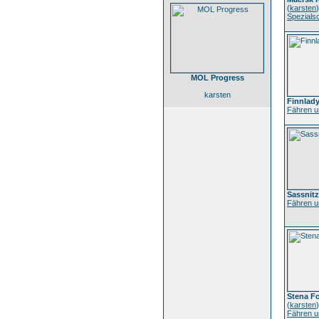
(
karsten
)
Spezialsc
MOL Progress
karsten
Finnlad
Fähren u
Sassnitz
Fähren u
Stena Fo
(
karsten
)
Fähren u