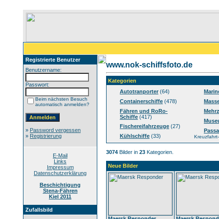
Registrierte Benutzer
www.nok-schiffsfoto.de
Benutzername:
Kategorien
Passwort:
Autotranporter
(64)
Marin
Beim nächsten Besuch
Containerschiffe
(478)
Masse
automatisch anmelden?
Fähren und RoRo-
Mehrz
Schiffe
(417)
Muse
Fischereifahrzeuge
(27)
»
Password vergessen
Passa
»
Registrierung
Kühlschiffe
(33)
Kreuzfahrt-
3074
Bilder in
23
Kategorien.
E-Mail
Links
Neue Bilder
Impressum
Datenschutzerklärung
Beschichtigung
Stena-Fähren
Kiel 2011
Zufallsbild
Maersk Responder
Maersk Respond