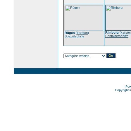
Rijnborg
(
karste
Rügen
(
karsten
)
Containerschiffe
Spezialschiffe
Pow
Copyright