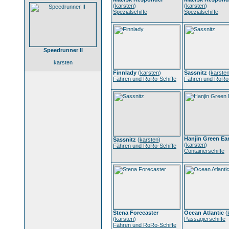
(
karsten
)
(
karsten
)
Spezialschiffe
Spezialschiffe
Speedrunner II
karsten
Finnlady
(
karsten
)
Sassnitz
(
karste
Fähren und RoRo-Schiffe
Fähren und RoRo-
Hanjin Green Ea
Sassnitz
(
karsten
)
(
karsten
)
Fähren und RoRo-Schiffe
Containerschiffe
Stena Forecaster
Ocean Atlantic
(
(
karsten
)
Passagierschiffe
Fähren und RoRo-Schiffe