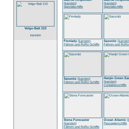
(
karsten
)
(
karsten
)
Spezialschiffe
Spezialschiffe
Volgo-Balt 210
karsten
Finnlady
(
karsten
)
Sassnitz
(
karste
Fähren und RoRo-Schiffe
Fähren und RoRo-
Hanjin Green Ea
Sassnitz
(
karsten
)
(
karsten
)
Fähren und RoRo-Schiffe
Containerschiffe
Stena Forecaster
Ocean Atlantic
(
(
karsten
)
Passagierschiffe
Fähren und RoRo-Schiffe