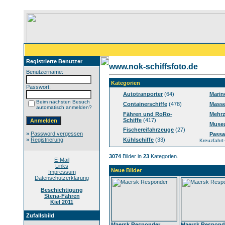
Registrierte Benutzer
www.nok-schiffsfoto.de
Benutzername:
Kategorien
Passwort:
Autotranporter
(64)
Marin
Beim nächsten Besuch
Containerschiffe
(478)
Masse
automatisch anmelden?
Fähren und RoRo-
Mehrz
Schiffe
(417)
Muse
Fischereifahrzeuge
(27)
»
Password vergessen
Passa
»
Registrierung
Kühlschiffe
(33)
Kreuzfahrt-
3074
Bilder in
23
Kategorien.
E-Mail
Links
Neue Bilder
Impressum
Datenschutzerklärung
Beschichtigung
Stena-Fähren
Kiel 2011
Zufallsbild
Maersk Responder
Maersk Respond