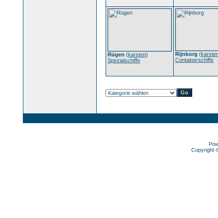
Rijnborg
(
karste
Rügen
(
karsten
)
Containerschiffe
Spezialschiffe
Pow
Copyright