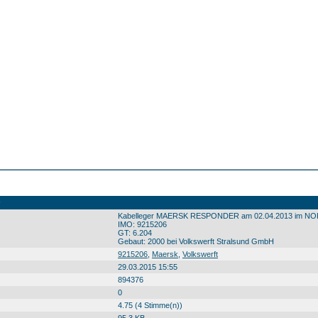
Kabelleger MAERSK RESPONDER am 02.04.2013 im NOK b
IMO: 9215206
GT: 6.204
Gebaut: 2000 bei Volkswerft Stralsund GmbH
9215206
,
Maersk
,
Volkswerft
29.03.2015 15:55
894376
0
4.75 (4 Stimme(n))