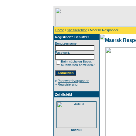
Home
/
Spezialschiffe
/ Maersk Responder
Registrierte Benutzer
Maersk Resp
Benutzername:
Passwort:
Beim nächsten Besuch
automatisch anmelden?
»
Password vergessen
»
Registrierung
Zufallsbild
Auteuil