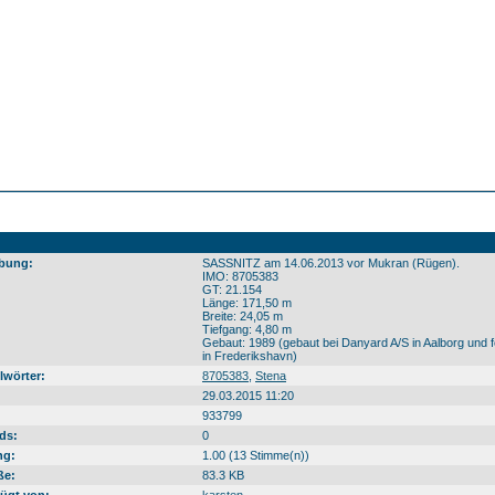
bung:
SASSNITZ am 14.06.2013 vor Mukran (Rügen).
IMO: 8705383
GT: 21.154
Länge: 171,50 m
Breite: 24,05 m
Tiefgang: 4,80 m
Gebaut: 1989 (gebaut bei Danyard A/S in Aalborg und fe
in Frederikshavn)
lwörter:
8705383
,
Stena
29.03.2015 11:20
933799
ds:
0
ng:
1.00 (13 Stimme(n))
ße:
83.3 KB