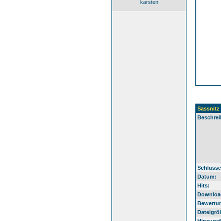
karsten
Sassnitz
Beschrei
Schlüsse
Datum:
Hits:
Downloa
Bewertu
Dateigrö