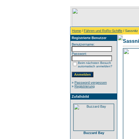
Home
/
Fähren und RoRo-Schiffe
/ Sassnitz
Registrierte Benutzer
Sassni
Benutzername:
Passwort:
Beim nächsten Besuch
automatisch anmelden?
»
Password vergessen
»
Registrierung
Zufallsbild
Buzzard Bay