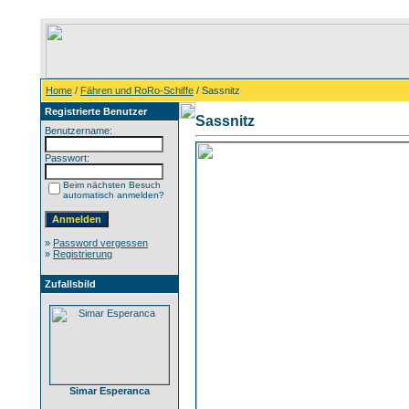
Home
/
Fähren und RoRo-Schiffe
/ Sassnitz
Registrierte Benutzer
Sassnitz
Benutzername:
Passwort:
Beim nächsten Besuch
automatisch anmelden?
»
Password vergessen
»
Registrierung
Zufallsbild
Simar Esperanca