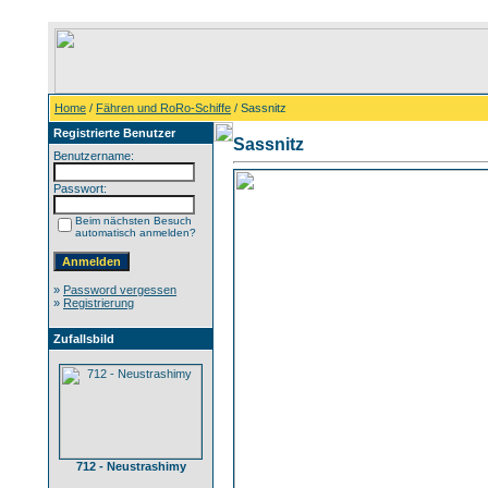
Home
/
Fähren und RoRo-Schiffe
/ Sassnitz
Registrierte Benutzer
Sassnitz
Benutzername:
Passwort:
Beim nächsten Besuch
automatisch anmelden?
»
Password vergessen
»
Registrierung
Zufallsbild
712 - Neustrashimy