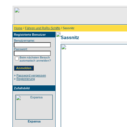
Home
/
Fähren und RoRo-Schiffe
/ Sassnitz
Registrierte Benutzer
Sassnitz
Benutzername:
Passwort:
Beim nächsten Besuch
automatisch anmelden?
»
Password vergessen
»
Registrierung
Zufallsbild
Expansa