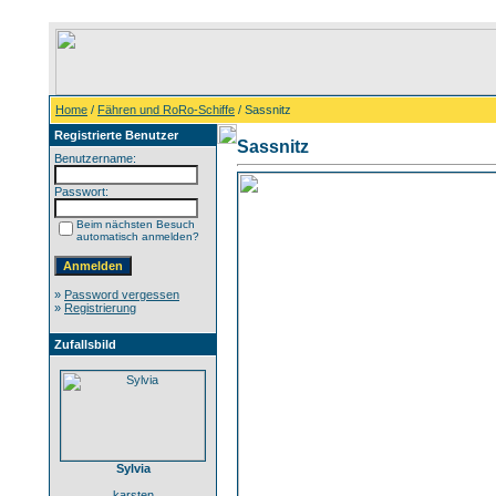
Home
/
Fähren und RoRo-Schiffe
/ Sassnitz
Registrierte Benutzer
Sassnitz
Benutzername:
Passwort:
Beim nächsten Besuch
automatisch anmelden?
»
Password vergessen
»
Registrierung
Zufallsbild
Sylvia
karsten