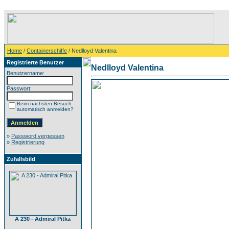
Home
/
Containerschiffe
/ Nedlloyd Valentina
Registrierte Benutzer
Nedlloyd Valentina
Benutzername:
Passwort:
Beim nächsten Besuch
automatisch anmelden?
»
Password vergessen
»
Registrierung
Zufallsbild
A 230 - Admiral Pitka