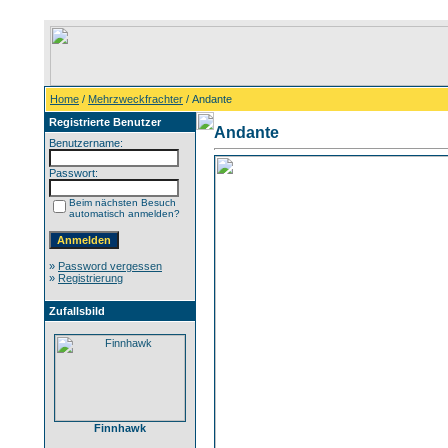
Home
/
Mehrzweckfrachter
/ Andante
Registrierte Benutzer
Andante
Benutzername:
Passwort:
Beim nächsten Besuch
automatisch anmelden?
»
Password vergessen
»
Registrierung
Zufallsbild
Finnhawk