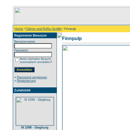
Home
/
Fähren und RoRo-Schiffe
/ Finnpulp
Registrierte Benutzer
Finnpulp
Benutzername:
Passwort:
Beim nächsten Besuch
automatisch anmelden?
»
Password vergessen
»
Registrierung
Zufallsbild
M 1098 - Siegburg