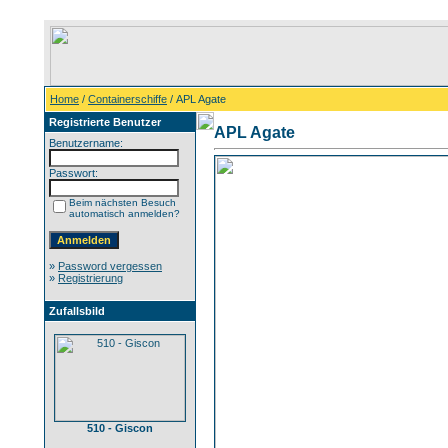
Home
/
Containerschiffe
/ APL Agate
Registrierte Benutzer
APL Agate
Benutzername:
Passwort:
Beim nächsten Besuch
automatisch anmelden?
»
Password vergessen
»
Registrierung
Zufallsbild
510 - Giscon