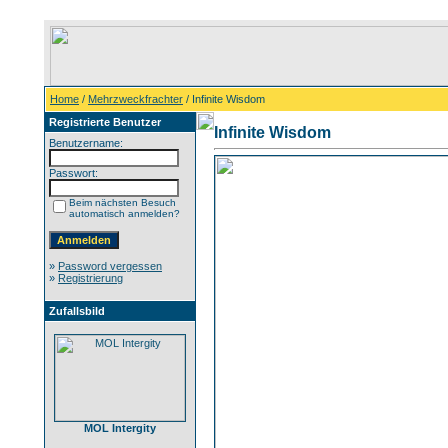
Home
/
Mehrzweckfrachter
/ Infinite Wisdom
Registrierte Benutzer
Infinite Wisdom
Benutzername:
Passwort:
Beim nächsten Besuch
automatisch anmelden?
»
Password vergessen
»
Registrierung
Zufallsbild
MOL Intergity