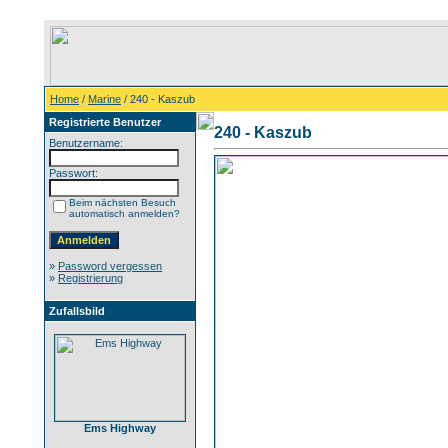
Home
/
Marine
/ 240 - Kaszub
Registrierte Benutzer
240 - Kaszub
Benutzername:
Passwort:
Beim nächsten Besuch
automatisch anmelden?
»
Password vergessen
»
Registrierung
Zufallsbild
Ems Highway