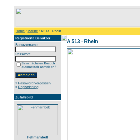
Home
/
Marine
/ A 513 - Rhein
Registrierte Benutzer
A 513 - Rhein
Benutzername:
Passwort:
Beim nächsten Besuch
automatisch anmelden?
»
Password vergessen
»
Registrierung
Zufallsbild
Fehmarnbelt